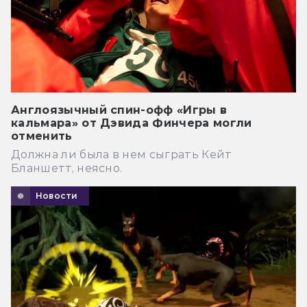
Англоязычный спин-офф «Игры в
кальмара» от Дэвида Финчера могли
отменить
Должна ли была в нем сыграть Кейт
Бланшетт, неясно.
Новости