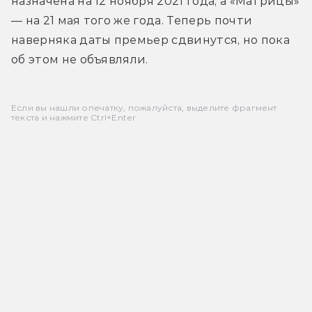
назначена на 12 ноября 2021 года, а «Матрицы» 
— на 21 мая того же года. Теперь почти 
наверняка даты премьер сдвинутся, но пока 
об этом не объявляли.
Если вы нашли опечатку, пожалуйста, выделите фрагмент
текста и нажмите Ctrl+Enter.