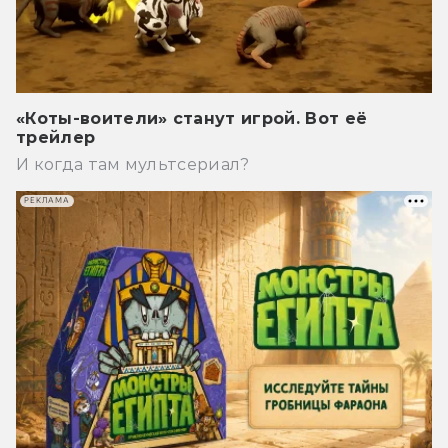
«Коты-воители» станут игрой. Вот её
трейлер
И когда там мультсериал?
РЕКЛАМА