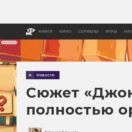
Как с
фильм
бы «В
КНИГИ
КИНО
СЕРИАЛЫ
ИГРЫ
НА
РЕКЛАМА
Новости
Сюжет «Джок
полностью 
Евгения Блинова