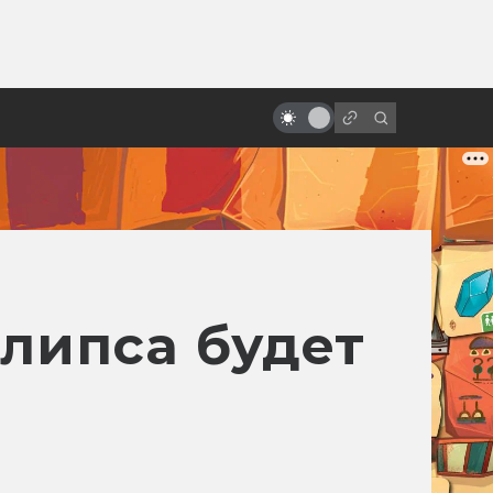
от
Джосс Уидон, создатель
«Светлячка» и «Мстителей»
липса будет