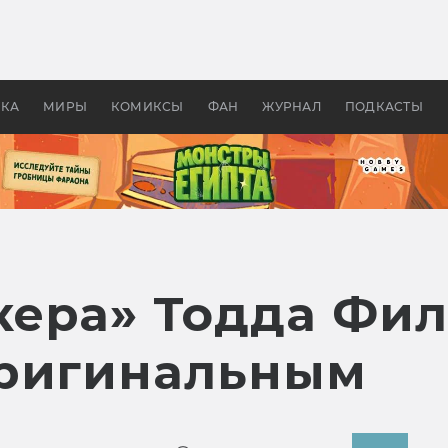
оздавались «Страшилы»:
«Одиссея» Нолана: что эт
, без которого не было
фильм сделал с Гомером и
ластелина колец»
Древней Грецией
УКА
МИРЫ
КОМИКСЫ
ФАН
ЖУРНАЛ
ПОДКАСТЫ
ера» Тодда Фил
оригинальным