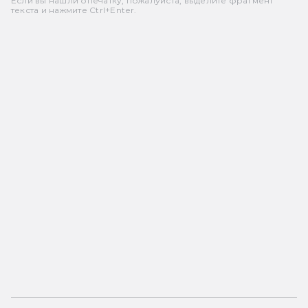
Если вы нашли опечатку, пожалуйста, выделите фрагмент
текста и нажмите Ctrl+Enter.