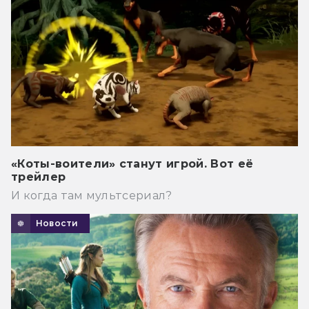
«Коты-воители» станут игрой. Вот её
трейлер
И когда там мультсериал?
Новости