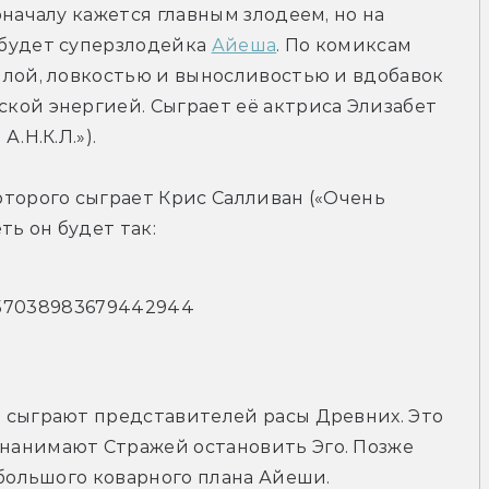
началу кажется главным злодеем, но на 
будет суперзлодейка 
Айеша
. По комиксам 
лой, ловкостью и выносливостью и вдобавок 
кой энергией. Сыграет её актриса Элизабет 
.Н.К.Л.»).
которого сыграет Крис Салливан («Очень 
ть он будет так:
s/757038983679442944
 сыграют представителей расы Древних. Это 
анимают Стражей остановить Эго. Позже 
 большого коварного плана Айеши.