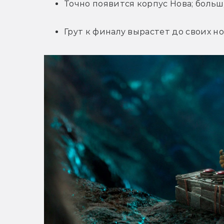
Точно появится корпус Нова; боль
Грут к финалу вырастет до своих н