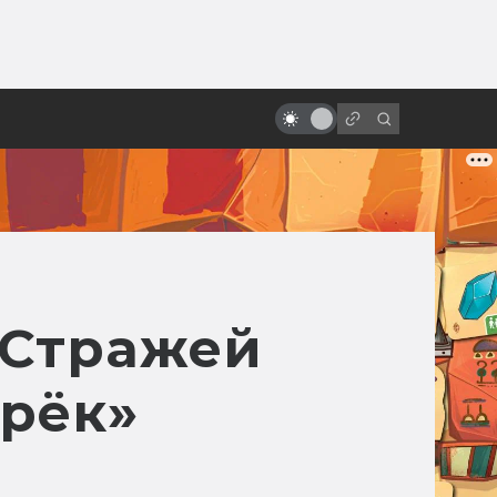
от
Фильмы и сериалы по книгам:
точные экранизации фантастики
и фэнтези
«Стражей
арёк»