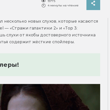
15775
4 минуты на чтение
л несколько новых слухов, которые касаются 
 — «Стражи галактики 2» и «Тор 3: 
шь слухи от якобы достоверного источника 
статья содержит жёсткие спойлеры.
леры!