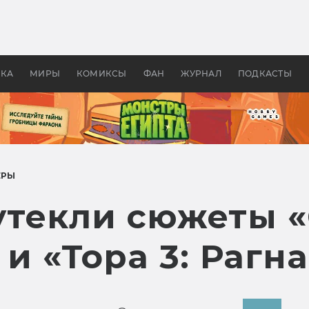
оздавались «Страшилы»:
«Одиссея» Нолана: что эт
, без которого не было
фильм сделал с Гомером и
ластелина колец»
Древней Грецией
УКА
МИРЫ
КОМИКСЫ
ФАН
ЖУРНАЛ
ПОДКАСТЫ
ЕРЫ
 утекли сюжеты 
 и «Тора 3: Рагн