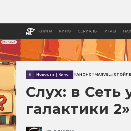
Как с
фильм
бы «В
КНИГИ
КИНО
СЕРИАЛЫ
ИГРЫ
НА
РЕКЛАМА
Новости
|
Кино
#
АНОНС
#
MARVEL
#
СПОЙЛ
Слух: в Сеть
галактики 2»
Кот-император