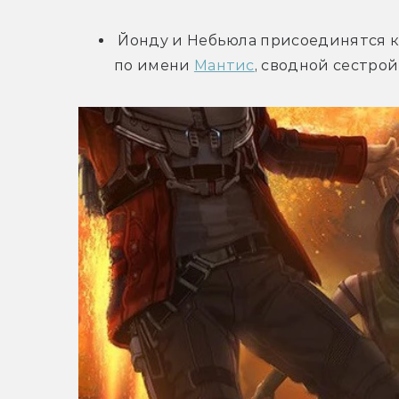
 Йонду и Небьюла присоединятся к
по имени 
Мантис
, сводной сестрой