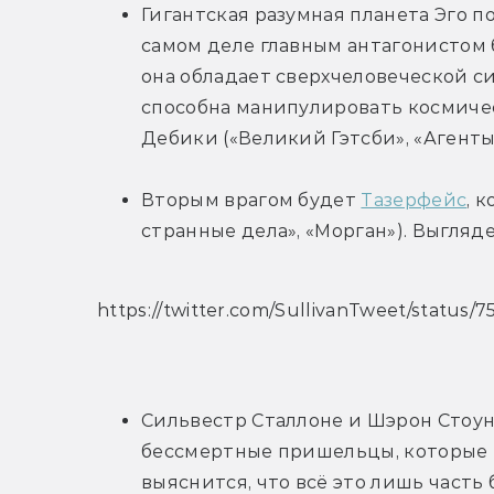
Гигантская разумная планета Эго по
самом деле главным антагонистом 
она обладает сверхчеловеческой си
способна манипулировать космичес
Дебики («Великий Гэтсби», «Агенты А
Вторым врагом будет 
Тазерфейс
, 
странные дела», «Морган»). Выгляде
https://twitter.com/SullivanTweet/statu
Сильвестр Сталлоне и Шэрон Стоун
бессмертные пришельцы, которые н
выяснится, что всё это лишь часть