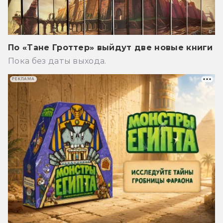
По «Тане Гроттер» выйдут две новые книги
Пока без даты выхода.
РЕКЛАМА