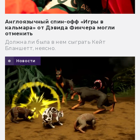
Англоязычный спин-офф «Игры в
кальмара» от Дэвида Финчера могли
отменить
Должна ли была в нем сыграть Кейт
Бланшетт, неясно.
Новости