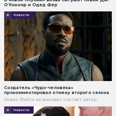
О’Коннор и Одед Фер
Новости
Создатель «Чудо-человека»
прокомментировал отмену второго сезона
Кевин Файги не виноват, считает автор.
Новости