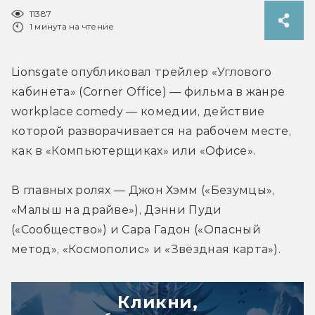
11387
1 минута на чтение
Lionsgate опубликовал трейлер «Углового 
кабинета» (Corner Office) — фильма в жанре 
workplace comedy — комедии, действие 
которой разворачивается на рабочем месте, 
как в «Компьютерщиках» или «Офисе».
В главных ролях — Джон Хэмм («Безумцы», 
«Малыш на драйве»), Дэнни Пуди 
(«Сообщество») и Сара Гадон («Опасный 
метод», «Космополис» и «Звёздная карта»).
Кликни,