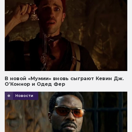
В новой «Мумии» вновь сыграют Кевин Дж.
О’Коннор и Одед Фер
Новости