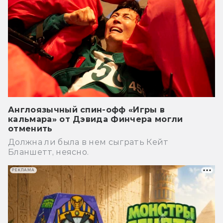
Англоязычный спин-офф «Игры в
кальмара» от Дэвида Финчера могли
отменить
Должна ли была в нем сыграть Кейт
Бланшетт, неясно.
РЕКЛАМА