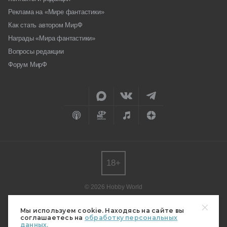
Реклама на «Мире фантастики»
Как стать автором МирФ
Награды «Мира фантастики»
Вопросы редакции
Форум МирФ
18+
© 2026 Hobby World
Любое использование материалов допускается только с согласия
редакции.
Мы используем cookie. Находясь на сайте вы
соглашаетесь на
обработку персональных
Мнение авторов может не совпадать с мнением редакции.
данных.