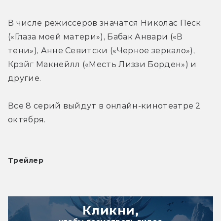
В числе режиссеров значатся Николас Песк 
(«Глаза моей матери»), Бабак Анвари («В 
тени»), Анне Севитски («Черное зеркало»), 
Крэйг Макнейлл («Месть Лиззи Борден») и 
другие.
Все 8 серий выйдут в онлайн-кинотеатре 2 
октября.
Трейлер
Кликни,