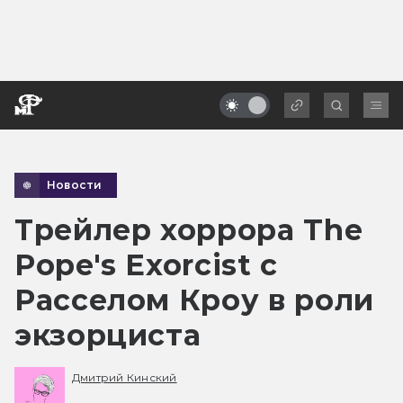
Новости
Трейлер хоррора The
Pope's Exorcist с
Расселом Кроу в роли
экзорциста
Дмитрий Кинский