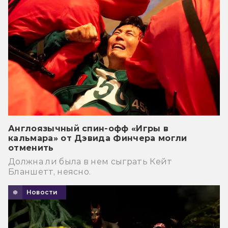
Англоязычный спин-офф «Игры в
кальмара» от Дэвида Финчера могли
отменить
Должна ли была в нем сыграть Кейт
Бланшетт, неясно.
Новости