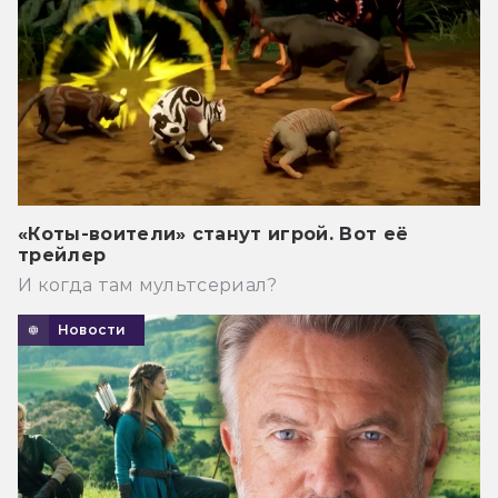
«Коты-воители» станут игрой. Вот её
трейлер
И когда там мультсериал?
Новости