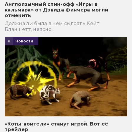
Англоязычный спин-офф «Игры в
кальмара» от Дэвида Финчера могли
отменить
Должна ли была в нем сыграть Кейт
Бланшетт, неясно.
Новости
«Коты-воители» станут игрой. Вот её
трейлер