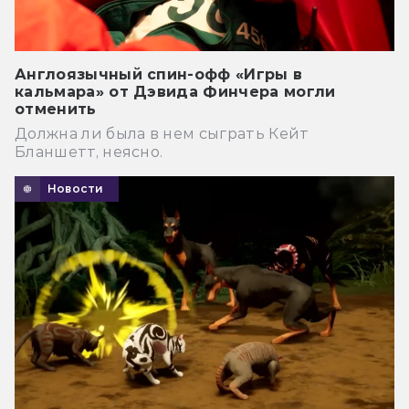
Англоязычный спин-офф «Игры в
кальмара» от Дэвида Финчера могли
отменить
Должна ли была в нем сыграть Кейт
Бланшетт, неясно.
Новости