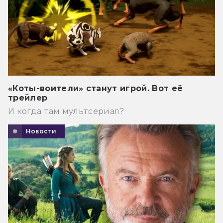
«Коты-воители» станут игрой. Вот её
трейлер
И когда там мультсериал?
Новости