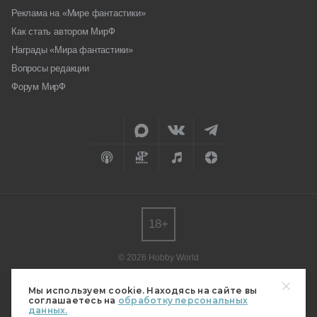
Реклама на «Мире фантастики»
Как стать автором МирФ
Награды «Мира фантастики»
Вопросы редакции
Форум МирФ
18+
© 2026 Hobby World
Любое использование материалов допускается только с согласия
редакции.
Мы используем cookie. Находясь на сайте вы
соглашаетесь на
обработку персональных
Мнение авторов может не совпадать с мнением редакции.
данных.
Свидетельство о регистрации СМИ серия Эл № ФС77-82485