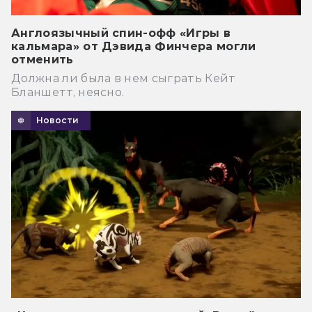
Англоязычный спин-офф «Игры в
кальмара» от Дэвида Финчера могли
отменить
Должна ли была в нем сыграть Кейт
Бланшетт, неясно.
Новости