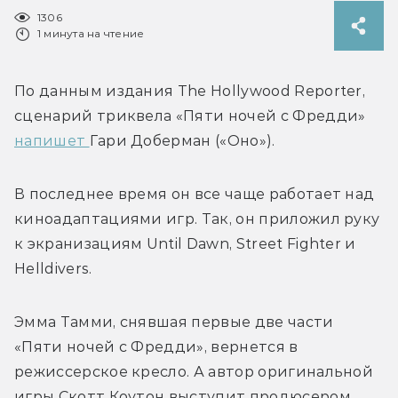
1306
1 минута на чтение
По данным издания The Hollywood Reporter, 
сценарий 
триквела «Пяти ночей с Фредди» 
напишет 
Гари Доберман («Оно»).
В последнее время он все чаще работает над 
киноадаптациями игр. Так, он приложил руку 
к экранизациям Until Dawn, Street Fighter и 
Helldivers. 
Эмма Тамми, снявшая первые две части 
«Пяти ночей с Фредди», вернется в 
режиссерское кресло. А автор оригинальной 
игры 
Скотт Коутон выступит продюсером. 