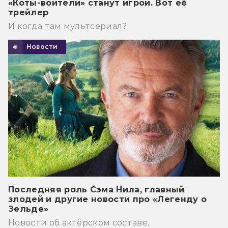
«Коты-воители» станут игрой. Вот её
трейлер
И когда там мультсериал?
Новости
Последняя роль Сэма Нила, главный
злодей и другие новости про «Легенду о
Зельде»
Новости об актёрском составе.