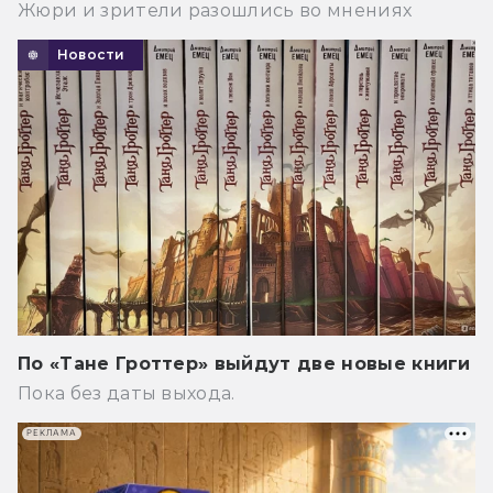
Жюри и зрители разошлись во мнениях
Новости
По «Тане Гроттер» выйдут две новые книги
Пока без даты выхода.
РЕКЛАМА