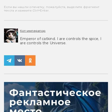
Если вы нашли опечатку, пожалуйста, выделите фрагмент
текста и нажмите Ctrl+Enter.
Кот-император
Emperor of catkind. I are controls the spice, I
are controls the Universe.