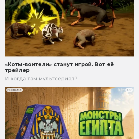
«Коты-воители» станут игрой. Вот её
трейлер
И когда там мультсериал?
РЕКЛАМА