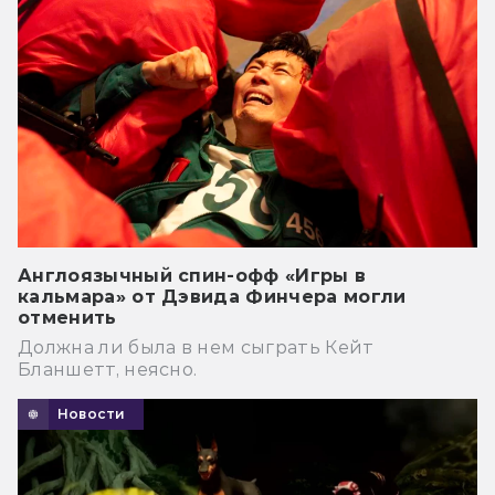
Англоязычный спин-офф «Игры в
кальмара» от Дэвида Финчера могли
отменить
Должна ли была в нем сыграть Кейт
Бланшетт, неясно.
Новости