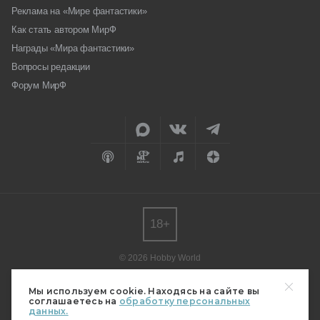
Реклама на «Мире фантастики»
Как стать автором МирФ
Награды «Мира фантастики»
Вопросы редакции
Форум МирФ
18+
© 2026 Hobby World
Любое использование материалов допускается только с согласия
редакции.
Мы используем cookie. Находясь на сайте вы
соглашаетесь на
обработку персональных
Мнение авторов может не совпадать с мнением редакции.
данных.
Свидетельство о регистрации СМИ серия Эл № ФС77-82485