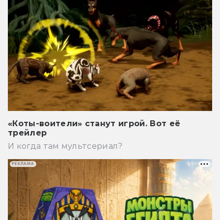
«Коты-воители» станут игрой. Вот её
трейлер
И когда там мультсериал?
РЕКЛАМА