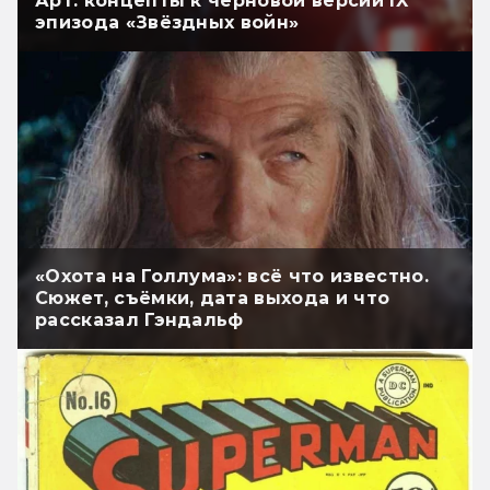
Арт: концепты к черновой версии IX
эпизода «Звёздных войн»
«Охота на Голлума»: всё что известно.
Сюжет, съёмки, дата выхода и что
рассказал Гэндальф