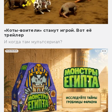
«Коты-воители» станут игрой. Вот её
трейлер
И когда там мультсериал?
РЕКЛАМА