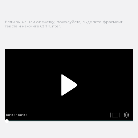
Если вы нашли опечатку, пожалуйста, выделите фрагмент
текста и нажмите Ctrl+Enter.
00:00
00:00