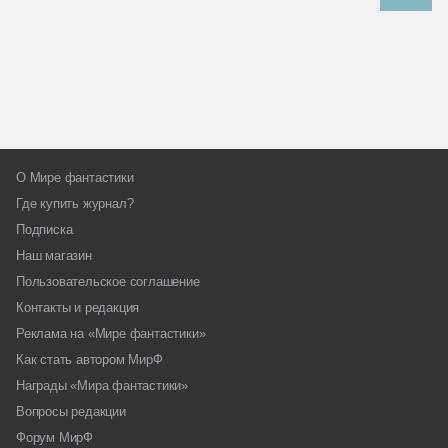
О Мире фантастики
Где купить журнал?
Подписка
Наш магазин
Пользовательское соглашение
Контакты и редакция
Реклама на «Мире фантастики»
Как стать автором МирФ
Награды «Мира фантастики»
Вопросы редакции
Форум МирФ