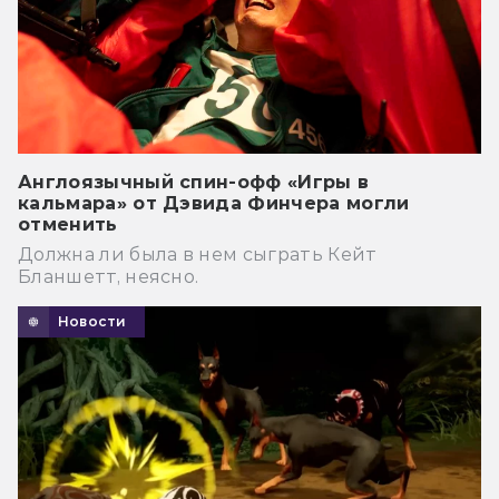
Англоязычный спин-офф «Игры в
кальмара» от Дэвида Финчера могли
отменить
Должна ли была в нем сыграть Кейт
Бланшетт, неясно.
Новости