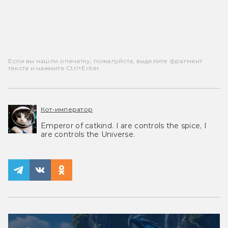
Если вы нашли опечатку, пожалуйста, выделите фрагмент
текста и нажмите Ctrl+Enter.
Кот-император
Emperor of catkind. I are controls the spice, I
are controls the Universe.