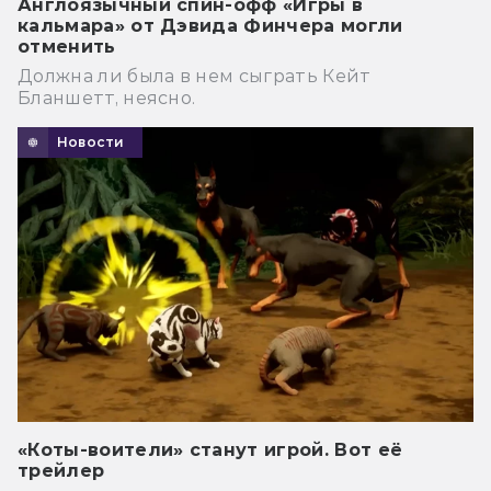
Англоязычный спин-офф «Игры в
кальмара» от Дэвида Финчера могли
отменить
Должна ли была в нем сыграть Кейт
Бланшетт, неясно.
Новости
«Коты-воители» станут игрой. Вот её
трейлер