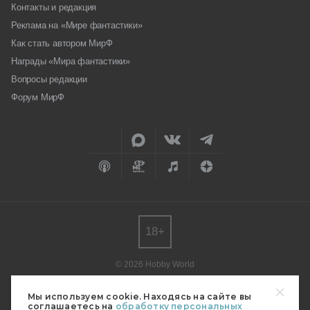
Контакты и редакция
Реклама на «Мире фантастики»
Как стать автором МирФ
Награды «Мира фантастики»
Вопросы редакции
Форум МирФ
18+
© 2026 Hobby World
Любое использование материалов допускается только с согласия
редакции.
Мы используем cookie. Находясь на сайте вы
соглашаетесь на
обработку персональных
Мнение авторов может не совпадать с мнением редакции.