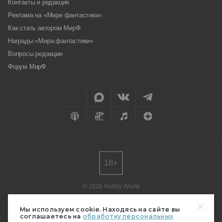
Контакты и редакция
Реклама на «Мире фантастики»
Как стать автором МирФ
Награды «Мира фантастики»
Вопросы редакции
Форум МирФ
18+
© 2026 Hobby World
Любое использование материалов допускается только с согласия
редакции.
Мы используем cookie. Находясь на сайте вы
соглашаетесь на
обработку персональных
Мнение авторов может не совпадать с мнением редакции.