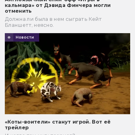
кальмара» от Дэвида Финчера могли
отменить
Должна ли была в нем сыграть Кейт
Бланшетт, неясно.
Новости
«Коты-воители» станут игрой. Вот её
трейлер