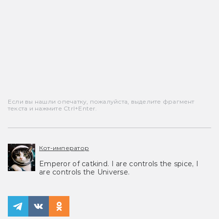
Если вы нашли опечатку, пожалуйста, выделите фрагмент
текста и нажмите Ctrl+Enter.
Кот-император
Emperor of catkind. I are controls the spice, I
are controls the Universe.