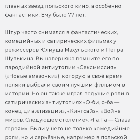
главных звёзд польского кино, а особенно 
фантастики. Ему было 77 лет.
Штур часто снимался в фантастических, 
комедийных и сатирических фильмах у 
режиссёров Юлиуша Махульского и Петра 
Шулькина. Вы наверняка помните его по 
пародийной антиутопии «Сексмиссия» 
(«Новые амазонки»), которую в своё время 
поляки выбрали своим лучшим фильмом в 
истории. Но он также играл ведущие роли в 
сатирических антиутопиях «О-би, о-ба — 
конец цивилизации», «Кингсайз», «Война 
миров. Следующее столетие», «Га, Га — Слава 
героям». Были у него не только комедийные 
роли, но и серьёзные, например в польской 