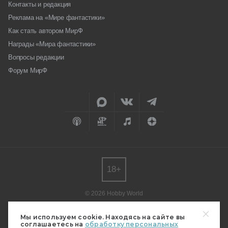
Контакты и редакция
Реклама на «Мире фантастики»
Как стать автором МирФ
Награды «Мира фантастики»
Вопросы редакции
Форум МирФ
18+
© 2026 Hobby World
Любое использование материалов допускается только с согласия
редакции.
Мы используем cookie. Находясь на сайте вы
соглашаетесь на
обработку персональных
Мнение авторов может не совпадать с мнением редакции.