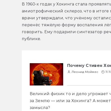
В 1960-х годах у Хокинга стала проявля
амиотрофический склероз, что в итоге п
врачи утверждали, что учёному остались
перенёс тяжёлую форму воспаления лёгк
говорить. Ему подарили синтезатор реч
публике.
Почему Стивен Хо
Леонид Мойжес
11.1
Великий физик то и дело угрожает ч
за Землю — или за Хокинга? А может,
замысла?