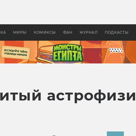
 фильмы смотреть в
Как создавались «Страшил
те 2026? В мире —
фильм, без которого не б
липсис, в России —
бы «Властелина колец»
ие комедии
УКА
МИРЫ
КОМИКСЫ
ФАН
ЖУРНАЛ
ПОДКАСТЫ
итый астрофизи