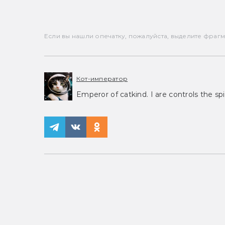
Если вы нашли опечатку, пожалуйста, выделите фрагмен
Кот-император
Emperor of catkind. I are controls the spi