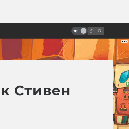
ы»:
ыло
Спойлеры! Почему не надо их
бояться
к Стивен