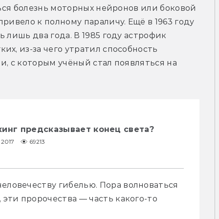
ться болезнь моторных нейронов или боковой 
ривело к полному параличу. Ещё в 1963 году 
 лишь два года. В 1985 году астрофик 
их, из-за чего утратил способность 
и, с которым учёный стал появляться на 
кинг предсказывает конец света?
1.2017
69213
еловечеству гибелью. Пора волноваться 
 эти пророчества — часть какого-то 