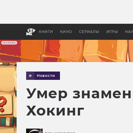
Какие
авгус
апока
детск
КНИГИ
КИНО
СЕРИАЛЫ
ИГРЫ
НА
РЕКЛАМА
Новости
Умер знамен
Хокинг
Кот-император