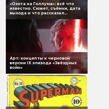
«Охота на Голлума»: всё что
известно. Сюжет, съёмки, дата
выхода и что рассказал
Гэндальф
Арт: концепты к черновой
версии IX эпизода «Звёздных
войн»