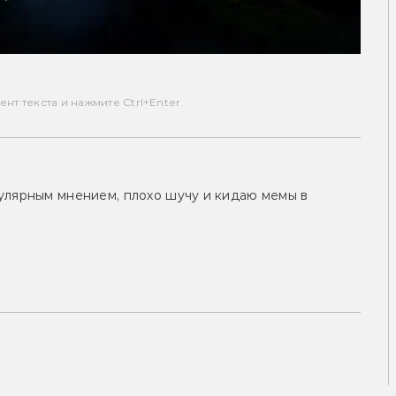
т текста и нажмите Ctrl+Enter.
улярным мнением, плохо шучу и кидаю мемы в