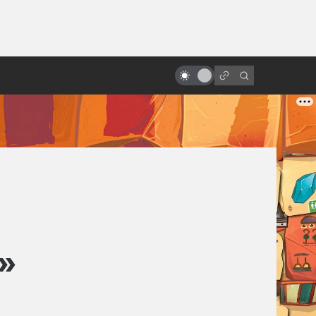
от
Как создавался «Аватар»:
«забытый» блокбастер Джеймса
Кэмерона
»