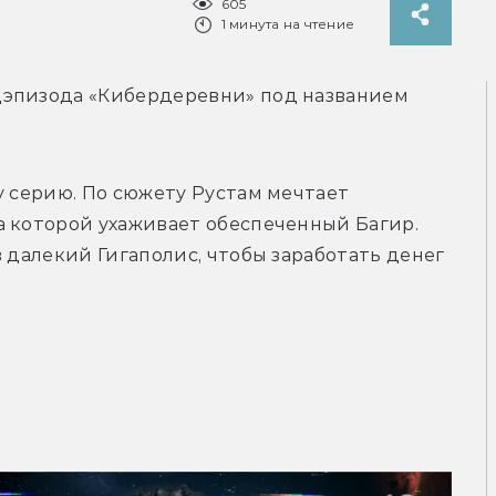
605
1 минута на чтение
эпизода «Кибердеревни» под названием 
у серию. По сюжету Рустам мечтает 
 которой ухаживает обеспеченный Багир. 
 далекий Гигаполис, чтобы заработать денег 