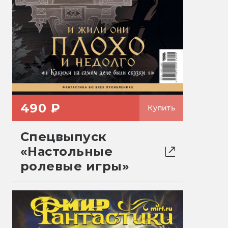
490 ₽
Купить
Спецвыпуск
«Настольные
ролевые игры»