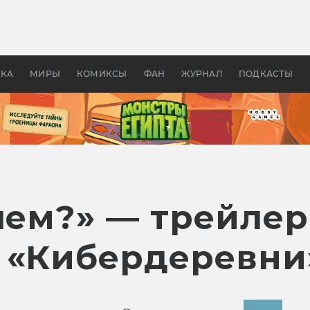
оздавались «Страшилы»:
«Одиссея» Нолана: что эт
, без которого не было
фильм сделал с Гомером и
ластелина колец»
Древней Грецией
УКА
МИРЫ
КОМИКСЫ
ФАН
ЖУРНАЛ
ПОДКАСТЫ
лем?» — трейлер
 «Кибердеревни