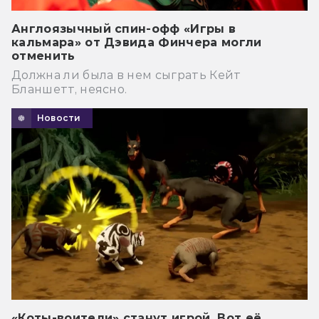
Англоязычный спин-офф «Игры в
кальмара» от Дэвида Финчера могли
отменить
Должна ли была в нем сыграть Кейт
Бланшетт, неясно.
Новости
«Коты-воители» станут игрой. Вот её