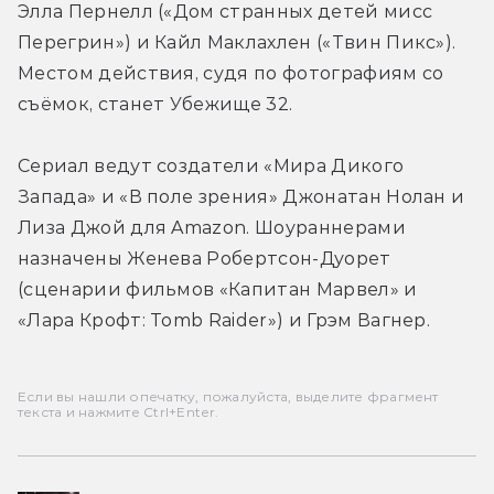
Элла Пернелл («Дом странных детей мисс 
Перегрин») и Кайл Маклахлен («Твин Пикс»). 
Местом действия, судя по фотографиям со 
съёмок, станет Убежище 32.
Сериал ведут создатели «Мира Дикого 
Запада» и «В поле зрения» Джонатан Нолан и 
Лиза Джой для Amazon. Шоураннерами 
назначены Женева Робертсон-Дуорет 
(сценарии фильмов «Капитан Марвел» и 
«Лара Крофт: Tomb Raider») и Грэм Вагнер.
Если вы нашли опечатку, пожалуйста, выделите фрагмент
текста и нажмите Ctrl+Enter.