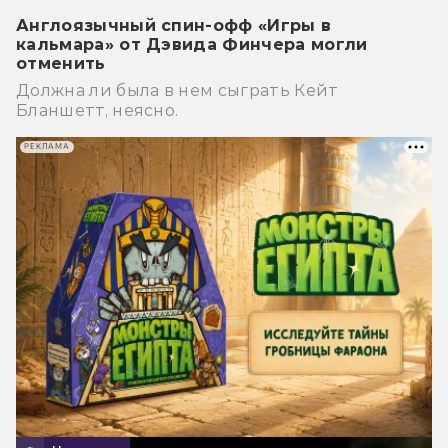
Англоязычный спин-офф «Игры в
кальмара» от Дэвида Финчера могли
отменить
Должна ли была в нем сыграть Кейт
Бланшетт, неясно.
РЕКЛАМА