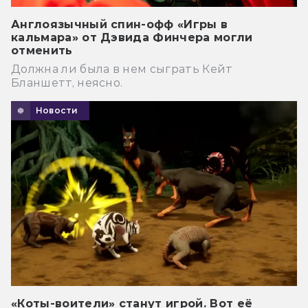
Англоязычный спин-офф «Игры в
кальмара» от Дэвида Финчера могли
отменить
Должна ли была в нем сыграть Кейт
Бланшетт, неясно.
Новости
«Коты-воители» станут игрой. Вот её