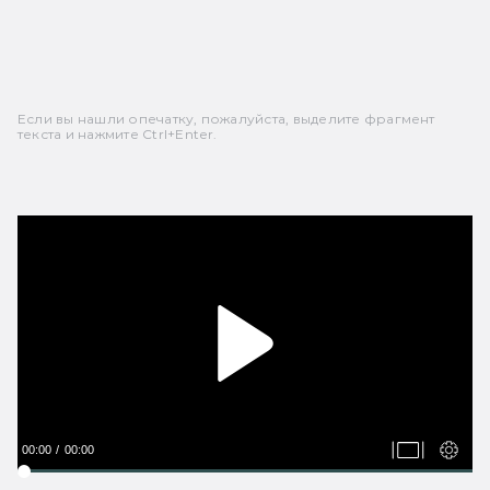
Если вы нашли опечатку, пожалуйста, выделите фрагмент
текста и нажмите Ctrl+Enter.
00:00
00:00