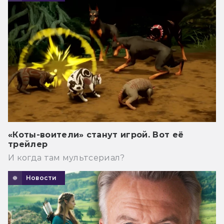
«Коты-воители» станут игрой. Вот её
трейлер
И когда там мультсериал?
Новости