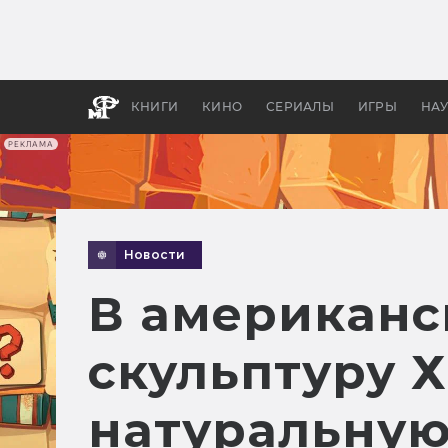
Как с
фильм
бы «В
КНИГИ
КИНО
СЕРИАЛЫ
ИГРЫ
НА
РЕКЛАМА
Новости
В американс
скульптуру Х
натуральную