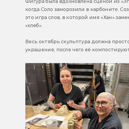
Фигура была вдохновлена сценой из «Эп
когда Соло заморозили в карбоните. Со
это игра слов, в которой имя «Хан» заме
«хлеб».
Весь октябрь скульптура должна просто
украшение, после чего её компостируют