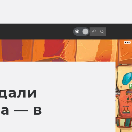
от
«Ворон» с Брендоном Ли:
мрачная история готического
боевика
здали
а — в