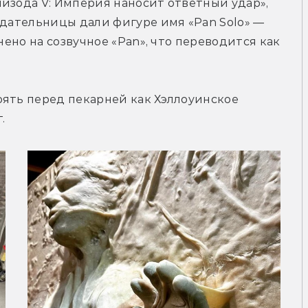
изода V: Империя наносит ответный удар», 
здательницы дали фигуре имя «Pan Solo» — 
нено на созвучное «Pan», что переводится как 
ять перед пекарней как Хэллоуинское 
.