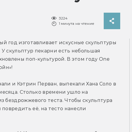
3224
1 минута на чтение
й год изготавливает искусные скульптуры 
. У скульптур пекарни есть небольшая 
новлены поп-культурой. В этом году One 
ойн»!
али и Кэтрин Перван, выпекали Хана Соло в 
есяца. Столько времени ушло на 
з бездрожжевого теста. Чтобы скульптура 
повредить её, на тесто нанесли 