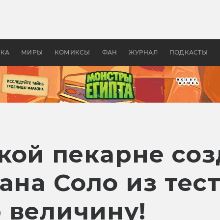
оздавались «Страшилы»:
«Одиссея» Нолана: что эт
, без которого не было
фильм сделал с Гомером и
ластелина колец»
Древней Грецией
УКА
МИРЫ
КОМИКСЫ
ФАН
ЖУРНАЛ
ПОДКАСТЫ
кой пекарне со
ана Соло из тест
 величину!