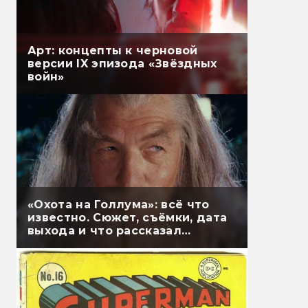
Арт: концепты к черновой
версии IX эпизода «Звёздных
войн»
«Охота на Голлума»: всё что
известно. Сюжет, съёмки, дата
выхода и что рассказал
Гэндальф