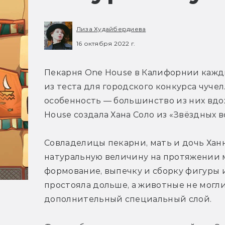
Лиза Худайбердиева
16 октября 2022 г.
Пекарня One House в Калифорнии кажды
из теста для городского конкурса чучел
особенность — большинство из них вдох
House создала Хана Соло из «Звёздных в
Совладелицы пекарни, мать и дочь Ханн
натуральную величину на протяжении м
формование, выпечку и сборку фигуры и
простояла дольше, а животные не могли 
дополнительный специальный слой.