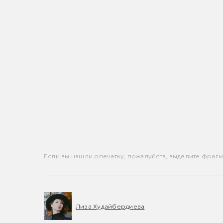
Если вы нашли опечатку, пожалуйста, выделите фрагмен
Лиза Худайбердиева