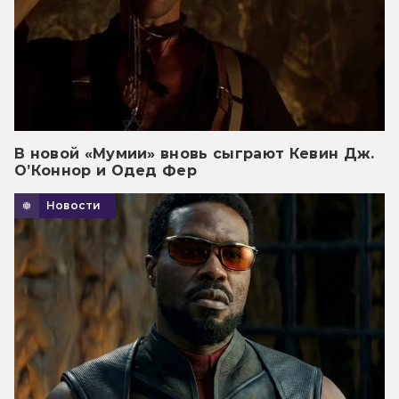
В новой «Мумии» вновь сыграют Кевин Дж.
О’Коннор и Одед Фер
Новости