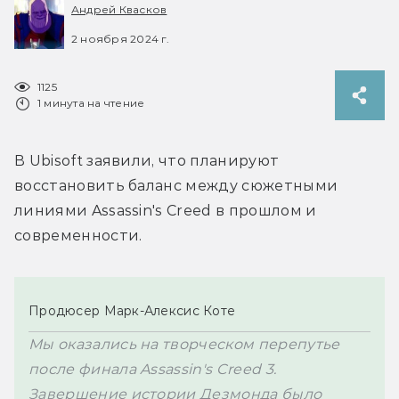
Андрей Квасков
2 ноября 2024 г.
1125
1 минута на чтение
В Ubisoft заявили, что планируют 
восстановить баланс между сюжетными 
линиями Assassin's Creed в прошлом и 
современности. 
Продюсер Марк-Алексис Коте
Мы оказались на творческом перепутье 
после финала Assassin's Creed 3. 
Завершение истории Дезмонда было 