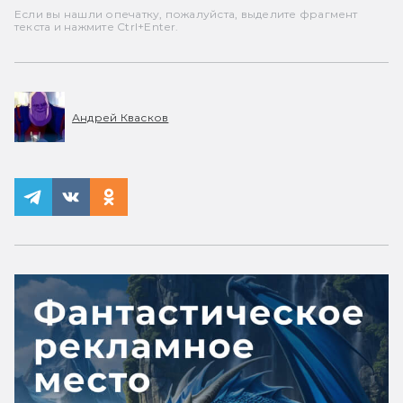
Если вы нашли опечатку, пожалуйста, выделите фрагмент
текста и нажмите Ctrl+Enter.
Андрей Квасков