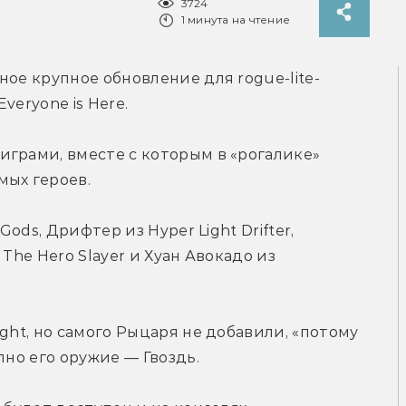
3724
1 минута на чтение
ное крупное обновление для rogue-lite-
veryone is Here.
грами, вместе с которым в «рогалике» 
мых героев.
ods, Дрифтер из Hyper Light Drifter, 
The Hero Slayer и Хуан Авокадо из 
ght, но самого Рыцаря не добавили, «потому 
пно его оружие — Гвоздь.