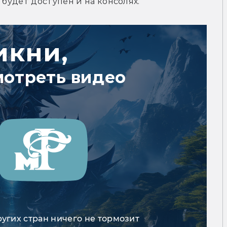
 будет доступен и на консолях.
икни,
мотреть видео
ругих стран ничего не тормозит