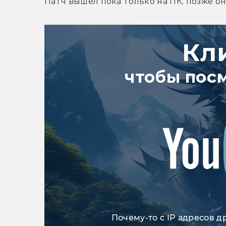
Патч вышел пока только на ПК, позже он
Кл
чтобы пос
Почему-то с IP адресов д