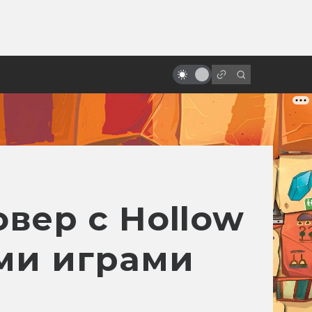
ы»:
Лучшие советские мультфильмы
ыло
по рассказам зарубежных
фантастов
овер с Hollow
ими играми