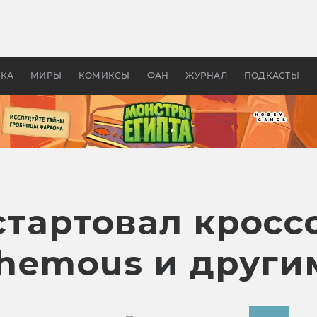
 фильмы смотреть в
Как создавались «Страшил
те 2026? В мире —
фильм, без которого не б
липсис, в России —
бы «Властелина колец»
ие комедии
УКА
МИРЫ
КОМИКСЫ
ФАН
ЖУРНАЛ
ПОДКАСТЫ
 стартовал кросс
sphemous и друг