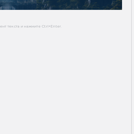
т текста и нажмите Ctrl+Enter.