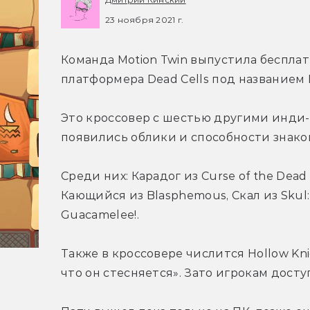
23 ноября 2021 г.
Команда Motion Twin выпустила бесплат
платформера Dead Cells под названием E
Это кроссовер с шестью другими инди-и
появились облики и способности знако
Среди них: Карадог из Curse of the Dead G
Кающийся из Blasphemous, Скал из Skul: 
Guacamelee!.
Также в кроссовере числится Hollow Kni
что он стесняется». Зато игрокам досту