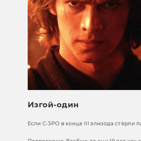
Изгой-один
Если C-3PO в конце III эпизода стёрли п