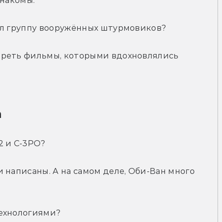
знакомы.
ал группу вооружённых штурмовиков?
треть фильмы, которыми вдохновлялись 
а
2 и C-3PO?
 написаны. А на самом деле, Оби-Ван много 
технологиями?