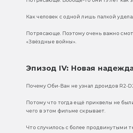
Потрясающе. Вообще-то они 19 лет как 
Как человек с одной лишь палкой удел
Потрясающе. Поэтому очень важно смо
«Звёздные войны».
Эпизод IV: Новая надежд
Почему Оби-Ван не узнал дроидов R2-D
Потому что тогда ещё приквелы не были
чего в этом фильме скрывает.
Что случилось с более продвинутыми 