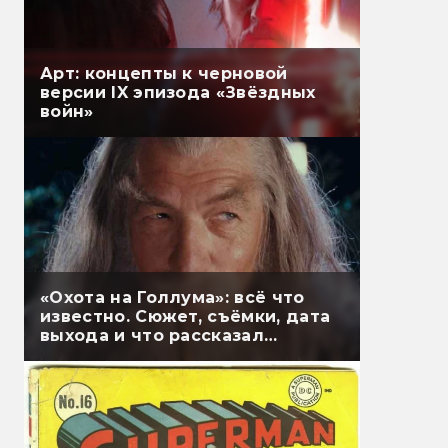
Арт: концепты к черновой
версии IX эпизода «Звёздных
войн»
«Охота на Голлума»: всё что
известно. Сюжет, съёмки, дата
выхода и что рассказал
Гэндальф