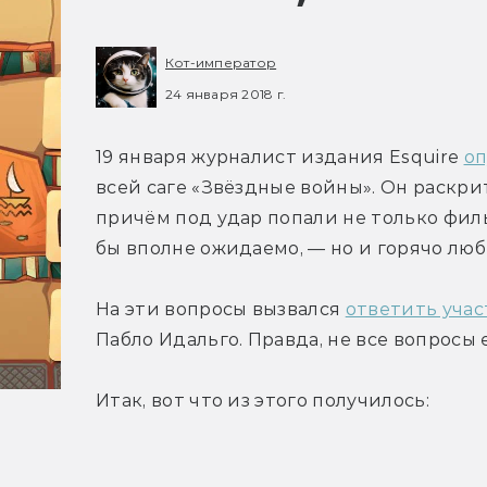
Кот-император
24 января 2018 г.
19 января журналист издания Esquire 
оп
всей саге «Звёздные войны». Он раскри
причём под удар попали не только филь
бы вполне ожидаемо, — но и горячо люб
На эти вопросы вызвался 
ответить уча
Пабло Идальго. Правда, не все вопросы 
Итак, вот что из этого получилось: