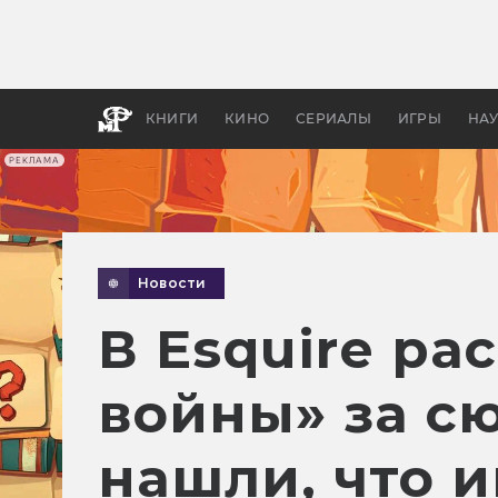
Какие
авгус
апока
детск
КНИГИ
КИНО
СЕРИАЛЫ
ИГРЫ
НА
РЕКЛАМА
Новости
В Esquire р
войны» за с
нашли, что и