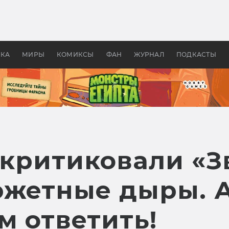
 фильмы смотреть в
Как создавались «Страшил
те 2026? В мире —
фильм, без которого не б
липсис, в России —
бы «Властелина колец»
ие комедии
УКА
МИРЫ
КОМИКСЫ
ФАН
ЖУРНАЛ
ПОДКАСТЫ
аскритиковали «
южетные дыры. 
м ответить!