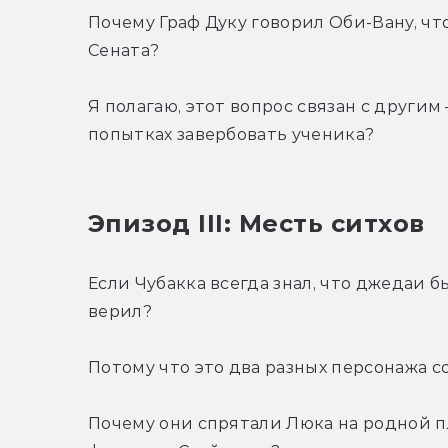
Почему Граф Дуку говорил Оби-Вану, чт
Сената?
Я полагаю, этот вопрос связан с другим
попытках завербовать ученика?
Эпизод III: Месть ситхов
Если Чубакка всегда знал, что джедаи бы
верил?
Потому что это два разных персонажа 
Почему они спрятали Люка на родной п