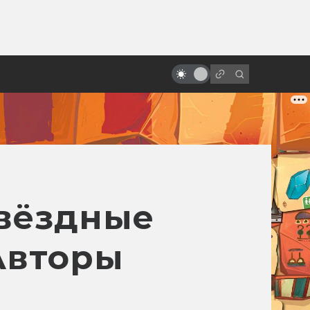
ы»:
ыло
Мультфильмы — самые точные
экранизации DC
Звёздные
Авторы