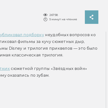
26758
5 минут на чтение
убликовал подборку
 неудобных вопросов ко 
тиковал фильмы за кучу сюжетных дыр, 
мы Disney и трилогия приквелов — это было 
имая классическая трилогия.
стник
 сюжетной группы «Звёздных войн» 
ему оказались по зубам.