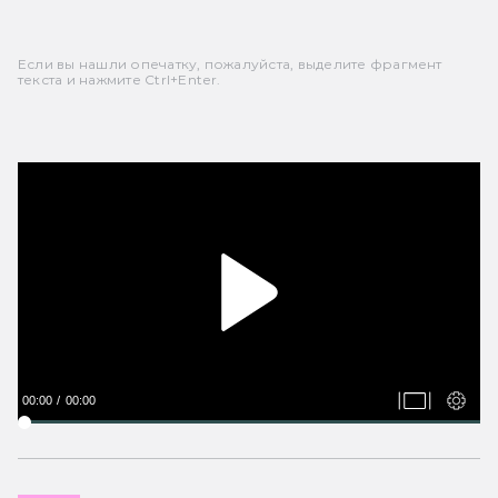
Если вы нашли опечатку, пожалуйста, выделите фрагмент
текста и нажмите Ctrl+Enter.
00:00
00:00