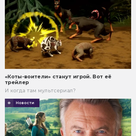
«Коты-воители» станут игрой. Вот её
трейлер
И когда там мультсериал?
Новости