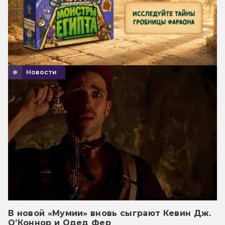
Новости
В новой «Мумии» вновь сыграют Кевин Дж.
О’Коннор и Одед Фер