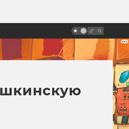
ы»:
ыло
«Звёздные войны»: обречённые
на провал
ушкинскую