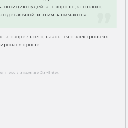
 позицию судей, что хорошо, что плохо, 
о детальной, и этим занимаются.
та, скорее всего, начнётся с электронных 
лировать проще.
т текста и нажмите Ctrl+Enter.