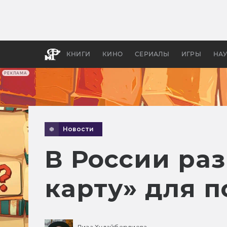
Какие
авгус
апока
детск
КНИГИ
КИНО
СЕРИАЛЫ
ИГРЫ
НА
РЕКЛАМА
Новости
В России ра
карту» для п
Лиза Худайбердиева