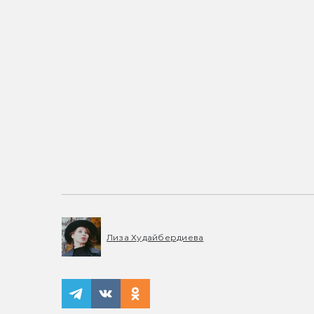
Лиза Худайбердиева