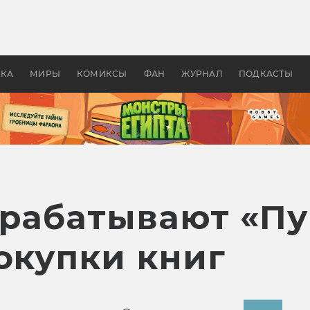
 фильмы смотреть в
Как создавались «Страшил
те 2026? В мире —
фильм, без которого не б
липсис, в России —
бы «Властелина колец»
ие комедии
УКА
МИРЫ
КОМИКСЫ
ФАН
ЖУРНАЛ
ПОДКАСТЫ
зрабатывают «П
окупки книг