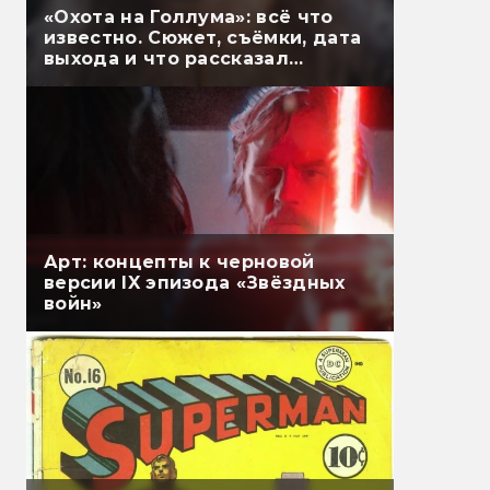
«Охота на Голлума»: всё что
известно. Сюжет, съёмки, дата
выхода и что рассказал
Гэндальф
Арт: концепты к черновой
версии IX эпизода «Звёздных
войн»