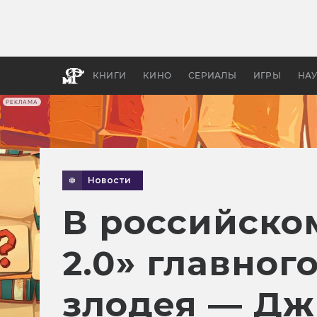
Как с
фильм
бы «В
КНИГИ
КИНО
СЕРИАЛЫ
ИГРЫ
НА
РЕКЛАМА
Новости
В российско
2.0» главног
злодея — Дж