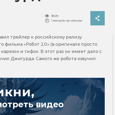
1809
1 минута на чтение
авил трейлер к российскому релизу 
 фильма «Робот 2.0» (в оригинале просто 
 нарезок и гифок. В этот раз он имеет дело с 
чил Джигурда. Самого же робота озвучил 
икни,
мотреть видео