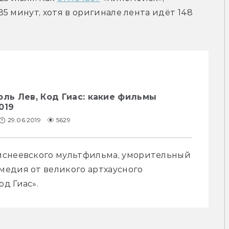
 минут, хотя в оригинале лента идёт 148 
оль Лев, Код Гиас: какие фильмы
019
29.06.2019
5629
иснеевского мультфильма, уморительный 
едия от великого артхаусного 
д Гиас».