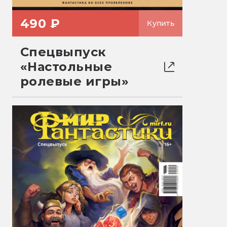
490 ₽
Купить
Спецвыпуск
«Настольные
ролевые игры»