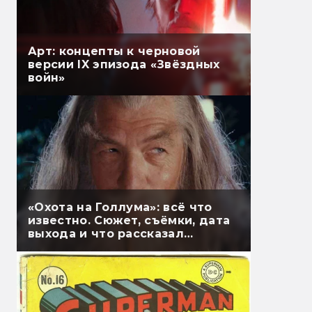
Арт: концепты к черновой
версии IX эпизода «Звёздных
войн»
«Охота на Голлума»: всё что
известно. Сюжет, съёмки, дата
выхода и что рассказал
Гэндальф