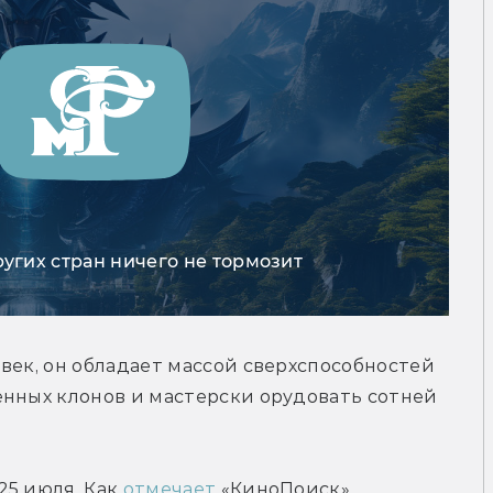
ругих стран ничего не тормозит
век, он обладает массой сверхспособностей 
нных клонов и мастерски орудовать сотней 
5 июля. Как 
отмечает
 «КиноПоиск», 