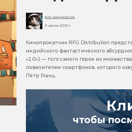
Кот-император
11 июля 2019 г.
Кинопрокатчик RFG Distribution предст
индийского фантастического абсурдного
«2.0») — того самого героя из множества
повелителем смартфонов, которого озву
Пётр Гланц.
Кл
чтобы пос