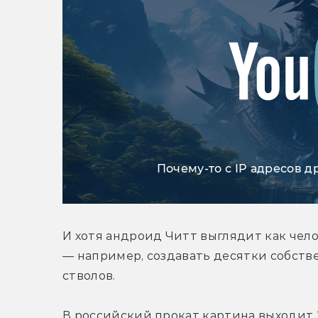
Почему-то с IP адресов д
И хотя андроид Читт выглядит как чело
— например, создавать десятки собстве
стволов.
В российский прокат картина выходит 2