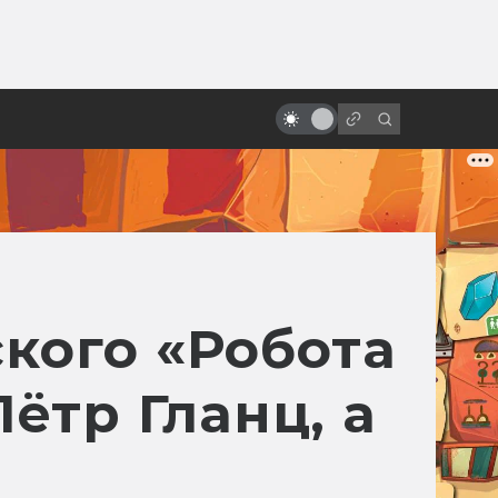
от
«Ворон» с Брендоном Ли:
мрачная история готического
боевика
кого «Робота
Пётр Гланц, а