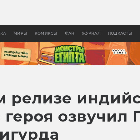
оздавались «Страшилы»:
«Одиссея» Нолана: что эт
, без которого не было
фильм сделал с Гомером и
ластелина колец»
Древней Грецией
УКА
МИРЫ
КОМИКСЫ
ФАН
ЖУРНАЛ
ПОДКАСТЫ
м релизе индийс
о героя озвучил 
игурда