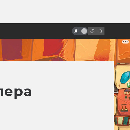
ы»:
ыло
Фильмы на Хэллоуин: топ-10
лера