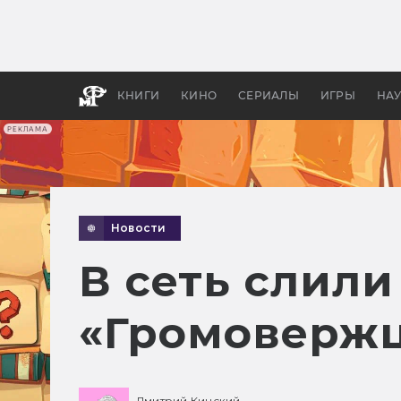
Какие
авгус
апока
детск
КНИГИ
КИНО
СЕРИАЛЫ
ИГРЫ
НА
РЕКЛАМА
Новости
В сеть слили
«Громоверж
Дмитрий Кинский