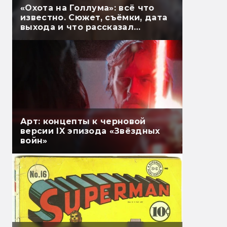
«Охота на Голлума»: всё что
известно. Сюжет, съёмки, дата
выхода и что рассказал
Гэндальф
Арт: концепты к черновой
версии IX эпизода «Звёздных
войн»