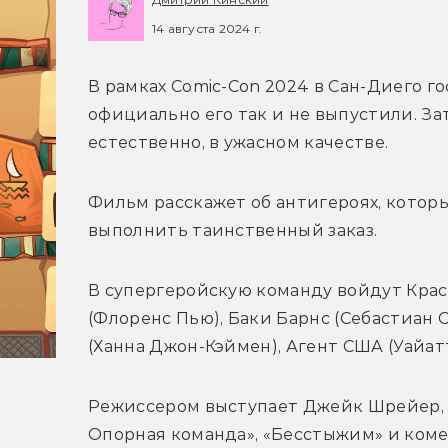
14 августа 2024 г.
В рамках Comic-Con 2024 в Сан-Диего го
официально его так и не выпустили. Зат
естественно, в ужасном качестве. 
Фильм расскажет об антигероях, которы
выполнить таинственный заказ. 
В супергеройскую команду войдут Красн
(Флоренс Пью), Баки Барнс (Себастиан С
(Ханна Джон-Кэймен), Агент США (Уайат
Режиссером выступает Джейк Шрейер, 
Опорная команда», «Бесстыжим» и коме