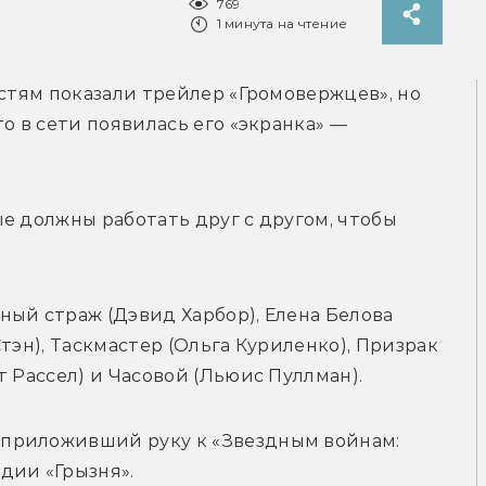
769
1 минута на чтение
стям показали трейлер «Громовержцев», но 
о в сети появилась его «экранка» — 
е должны работать друг с другом, чтобы 
ый страж (Дэвид Харбор), Елена Белова 
тэн), Таскмастер (Ольга Куриленко), Призрак 
т Рассел) и Часовой (Льюис Пуллман).
приложивший руку к «Звездным войнам: 
дии «Грызня».