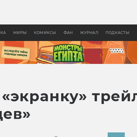
 фильмы смотреть в
Как создавались «Страшил
те 2026? В мире —
фильм, без которого не б
липсис, в России —
бы «Властелина колец»
ие комедии
УКА
МИРЫ
КОМИКСЫ
ФАН
ЖУРНАЛ
ПОДКАСТЫ
 «экранку» трей
цев»