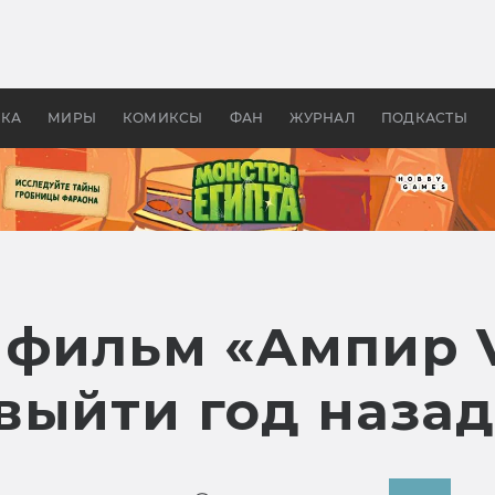
оздавались «Страшилы»:
«Одиссея» Нолана: что эт
, без которого не было
фильм сделал с Гомером и
ластелина колец»
Древней Грецией
УКА
МИРЫ
КОМИКСЫ
ФАН
ЖУРНАЛ
ПОДКАСТЫ
и фильм «Ампир 
выйти год назад