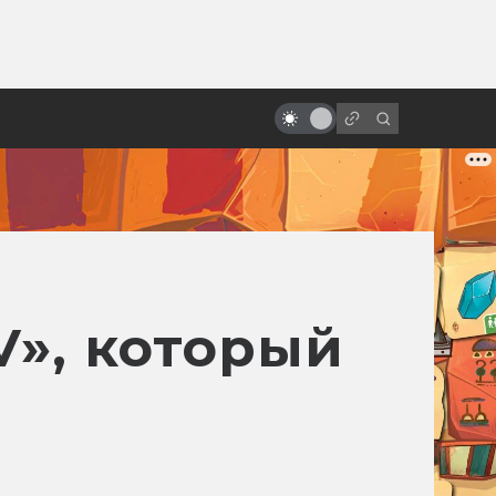
от
«Чёрный котёл»: хроника неудач
тёмного фэнтези от Disney
V», который