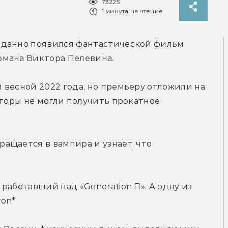
73225
1 минута на чтение
иданно появился фантастической фильм 
омана Виктора Пелевина.
весной 2022 года, но премьеру отложили на 
вторы не могли получить прокатное 
щается в вампира и узнает, что 
аботавший над «Generation П». А одну из 
on*.