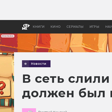
Как с
фильм
бы «В
КНИГИ
КИНО
СЕРИАЛЫ
ИГРЫ
НА
РЕКЛАМА
Новости
В сеть слил
должен был 
Дмитрий Кинский