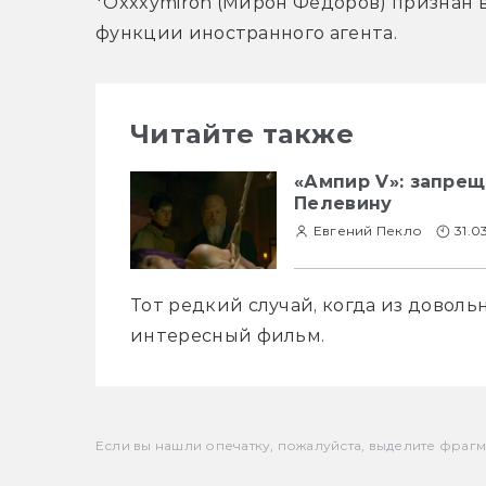
*Oxxxymiron (Мирон Фёдоров) признан
функции иностранного агента.
Читайте также
«Ампир V»: запре
Пелевину
Евгений Пекло
31.0
Тот редкий случай, когда из доволь
интересный фильм.
Если вы нашли опечатку, пожалуйста, выделите фрагмен