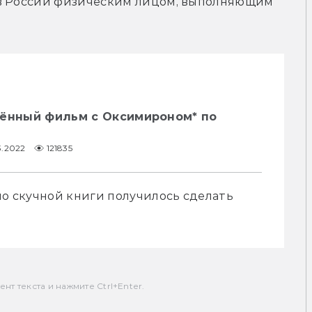
 в России физическим лицом, выполняющим 
щённый фильм с Оксимироном* по
3.2022
121835
но скучной книги получилось сделать 
т текста и нажмите Ctrl+Enter.