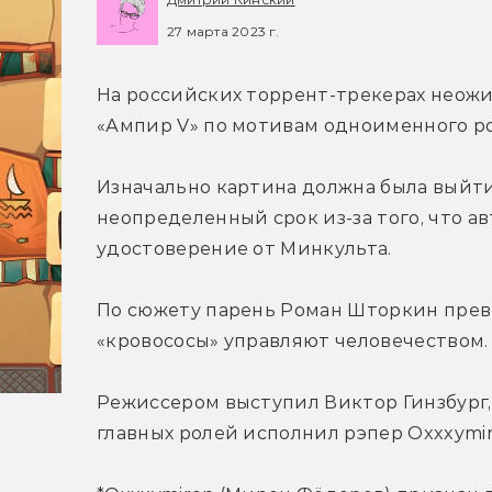
27 марта 2023 г.
На российских торрент-трекерах неож
«Ампир V» по мотивам одноименного р
Изначально картина должна была выйти 
неопределенный срок из-за того, что а
удостоверение от Минкульта.
По сюжету парень Роман Шторкин превра
«кровососы» управляют человечеством.
Режиссером выступил Виктор Гинзбург, р
главных ролей исполнил рэпер Oxxxymir