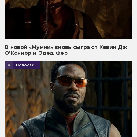
В новой «Мумии» вновь сыграют Кевин Дж.
О’Коннор и Одед Фер
Новости