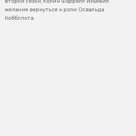
второй сезон, Колин Фаррелл изъявил 
желание вернуться к роли Освальда 
Кобблпота.