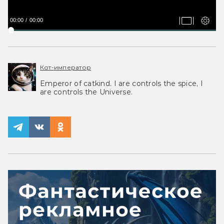
00:00
00:00
Кот-император
Emperor of catkind. I are controls the spice, I
are controls the Universe.