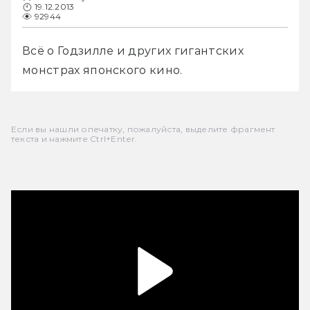
19.12.2013
92944
Всё о Годзилле и других гигантских 
монстрах японского кино.
Если вы нашли опечатку, пожалуйста, выделите фрагмент
текста и нажмите Ctrl+Enter.