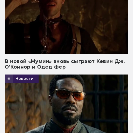
В новой «Мумии» вновь сыграют Кевин Дж.
О’Коннор и Одед Фер
Новости