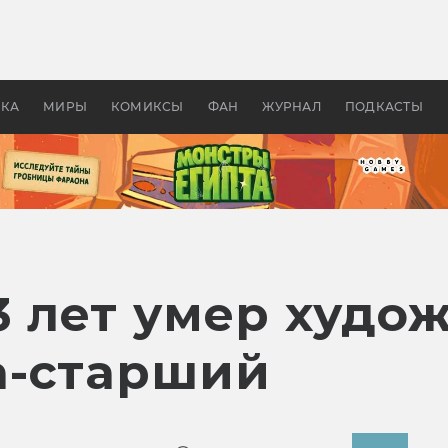
 фильмы смотреть в
Как создавались «Страшил
те 2026? В мире —
фильм, без которого не б
липсис, в России —
бы «Властелина колец»
ие комедии
УКА
МИРЫ
КОМИКСЫ
ФАН
ЖУРНАЛ
ПОДКАСТЫ
3 лет умер худо
а-старший