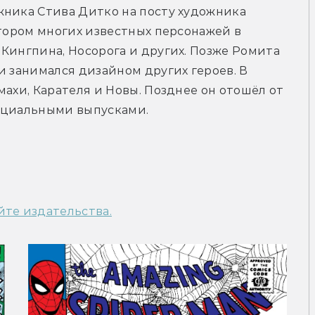
ника Стива Дитко на посту художника 
втором многих известных персонажей в 
Кингпина, Носорога и других. Позже Ромита 
и занимался дизайном других героев. В 
ахи, Карателя и Новы. Позднее он отошёл от 
пециальными выпусками.
йте издательства.