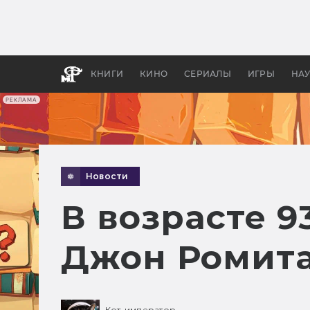
Какие
авгус
апока
детск
КНИГИ
КИНО
СЕРИАЛЫ
ИГРЫ
НА
РЕКЛАМА
Новости
В возрасте 9
Джон Ромит
Кот-император