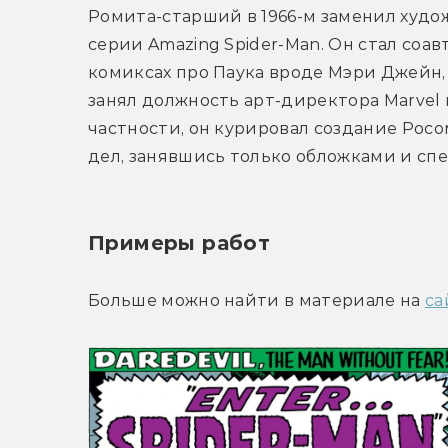
Ромита-старший в 1966-м заменил худож
серии Amazing Spider-Man. Он стал соа
комиксах про Паука вроде Мэри Джейн, 
занял должность арт-директора Marvel 
частности, он курировал создание Росом
дел, занявшись только обложками и с
Примеры работ
Больше можно найти в материале на 
са