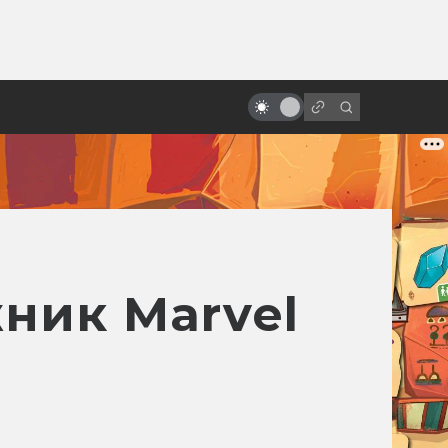
ы»:
«Бразилия» Терри Гиллиама:
ыло
фееричная и жизненная
антиутопия про Маленького
Брата
жник Marvel