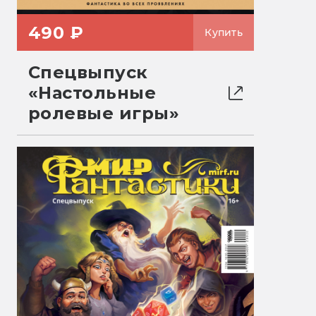
490 ₽
Купить
Спецвыпуск
«Настольные
ролевые игры»