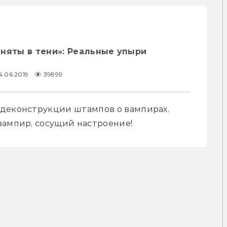
няты в тени»: Реальные упыри
4.06.2019
39899
деконструкции штампов о вампирах. 
вампир, сосущий настроение! 