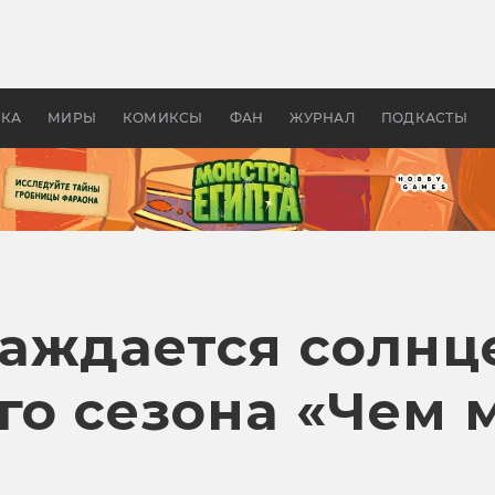
оздавались «Страшилы»:
«Одиссея» Нолана: что эт
, без которого не было
фильм сделал с Гомером и
ластелина колец»
Древней Грецией
УКА
МИРЫ
КОМИКСЫ
ФАН
ЖУРНАЛ
ПОДКАСТЫ
аждается солнц
го сезона «Чем 