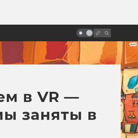
от
«Алиса в Стране чудес» и её
адаптации: всё страньше и
страньше!
ем в VR —
мы заняты в