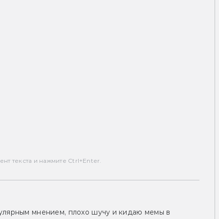
т текста и нажмите Ctrl+Enter.
улярным мнением, плохо шучу и кидаю мемы в