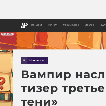
Как с
фильм
бы «В
КНИГИ
КИНО
СЕРИАЛЫ
ИГРЫ
НА
РЕКЛАМА
Новости
Вампир насл
тизер третье
тени»