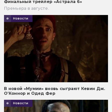
Финальный трейлер «Астрала 6»
Премьера в августе.
Новости
В новой «Мумии» вновь сыграют Кевин Дж.
О’Коннор и Одед Фер
Новости