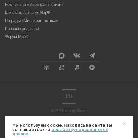
Реклама на «Мире фантастики»
Как стать автором МирФ
Награды «Мира фантастики»
Вопросы редакции
Форум МирФ
18+
© 2026 Hobby World
Любое использование материалов допускается только с согласия
редакции.
Мы используем cookie. Находясь на сайте вы
соглашаетесь на
обработку персональных
Мнение авторов может не совпадать с мнением редакции.
данных.
Свидетельство о регистрации СМИ серия Эл № ФС77-82485