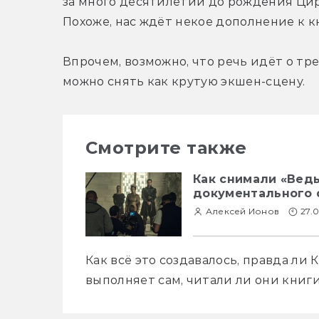
за много десятилетий до рождения Цири
Похоже, нас ждёт некое дополнение к 
Впрочем, возможно, что речь идёт о тр
можно снять как крутую экшен-сцену.
Смотрите также
Как снимали «Ведь
документального ф
Алексей Ионов
27.
Как всё это создавалось, правда ли 
выполняет сам, читали ли они книги