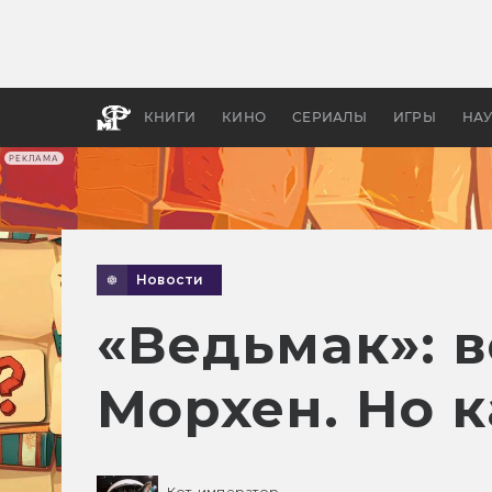
Как с
фильм
бы «В
КНИГИ
КИНО
СЕРИАЛЫ
ИГРЫ
НА
РЕКЛАМА
Новости
«Ведьмак»: в
Морхен. Но 
Кот-император