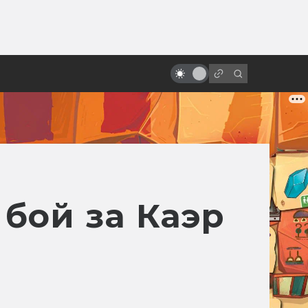
от
Спойлеры! Почему не надо их
бояться
 бой за Каэр