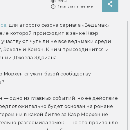
2889
1 минута на чтение
nce
, для второго сезона сериала «Ведьмак» 
ие которой происходит в замке Каэр 
 участвуют чуть ли не все ведьмаки среди 
т, Эскель и Койон. К ним присоединится и 
ении Джоела Эдриана.
 Морхен служит базой сообществу 
а?
н — одно из главных событий, но её действие 
предположительно будет основан на романе 
герои ни в какой битве за Каэр Морхен не 
ельно разгромила замок — но это произошло 