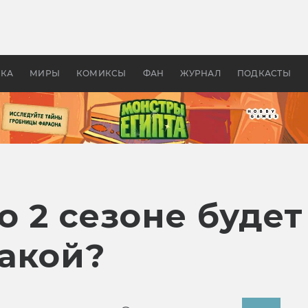
оздавались «Страшилы»:
«Одиссея» Нолана: что эт
, без которого не было
фильм сделал с Гомером и
ластелина колец»
Древней Грецией
УКА
МИРЫ
КОМИКСЫ
ФАН
ЖУРНАЛ
ПОДКАСТЫ
о 2 сезоне будет
какой?