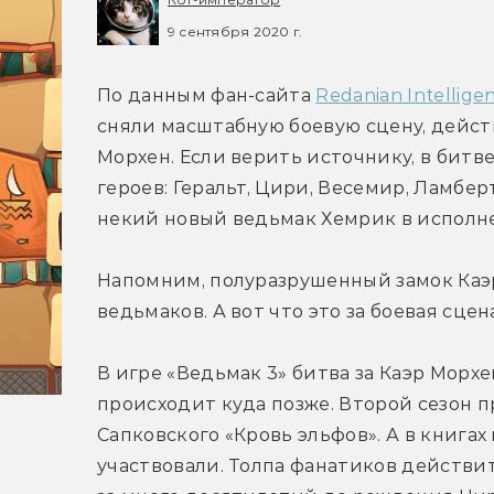
9 сентября 2020 г.
По данным фан-сайта 
Redanian Intellige
сняли масштабную боевую сцену, действ
Морхен. Если верить источнику, в битве
героев: Геральт, Цири, Весемир, Ламбер
некий новый ведьмак Хемрик в исполн
Напомним, полуразрушенный замок Каэр
ведьмаков. А вот что это за боевая сцен
В игре «Ведьмак 3» битва за Каэр Морхе
происходит куда позже. Второй сезон 
Сапковского «Кровь эльфов». А в книгах 
участвовали. Толпа фанатиков действит