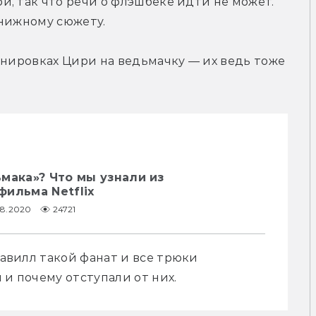
, так что речи о флэшбеке идти не может. 
книжному сюжету.
енировках Цири на ведьмачку — их ведь тоже 
мака»? Что мы узнали из
ильма Netflix
08.2020
24721
Кавилл такой фанат и все трюки 
 и почему отступали от них.