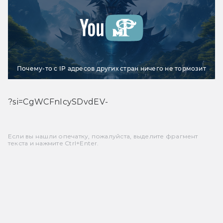
Почему-то с IP адресов других стран ничего не тормозит
?si=CgWCFnIcySDvdEV-
Если вы нашли опечатку, пожалуйста, выделите фрагмент
текста и нажмите Ctrl+Enter.