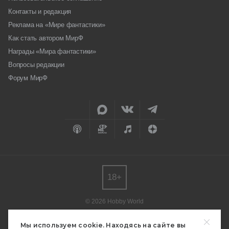
Контакты и редакция
Реклама на «Мире фантастики»
Как стать автором МирФ
Награды «Мира фантастики»
Вопросы редакции
Форум МирФ
18+
© 2026 Hobby World
Любое использование материалов допускается только с согласия
редакции.
Мы используем cookie. Находясь на сайте вы