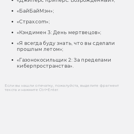
«Джиперс Криперс: Возрождённый»;
«БайБайМэн»;
«Страх.com»;
«Кэндимен 3: День мертвецов»;
«Я всегда буду знать, что вы сделали
прошлым летом»;
«Газонокосильщик 2: За пределами
киберпространства».
Если вы нашли опечатку, пожалуйста, выделите фрагмент
текста и нажмите Ctrl+Enter.