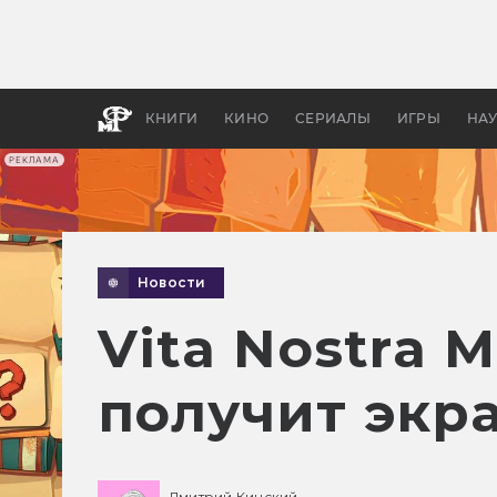
Какие
авгус
апока
детск
КНИГИ
КИНО
СЕРИАЛЫ
ИГРЫ
НА
РЕКЛАМА
Новости
Vita Nostra 
получит экр
Дмитрий Кинский