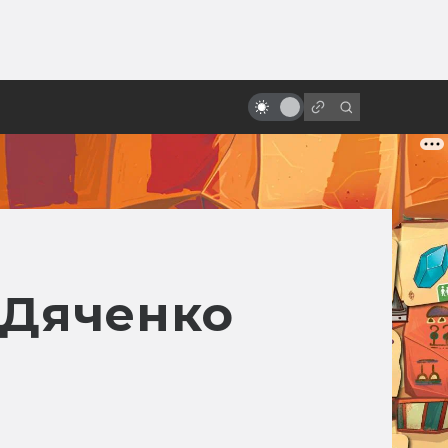
ы»:
ыло
«Песнь моря»: мультфильм с
настоящим волшебством
 Дяченко