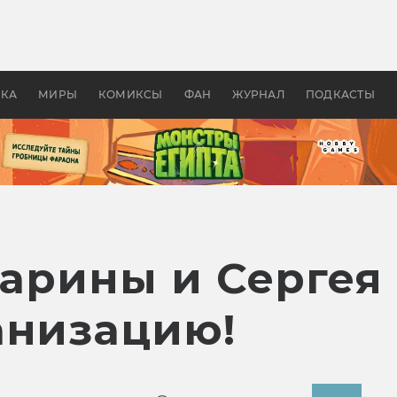
 фильмы смотреть в
Как создавались «Страшил
те 2026? В мире —
фильм, без которого не б
липсис, в России —
бы «Властелина колец»
ие комедии
УКА
МИРЫ
КОМИКСЫ
ФАН
ЖУРНАЛ
ПОДКАСТЫ
Марины и Сергея
анизацию!