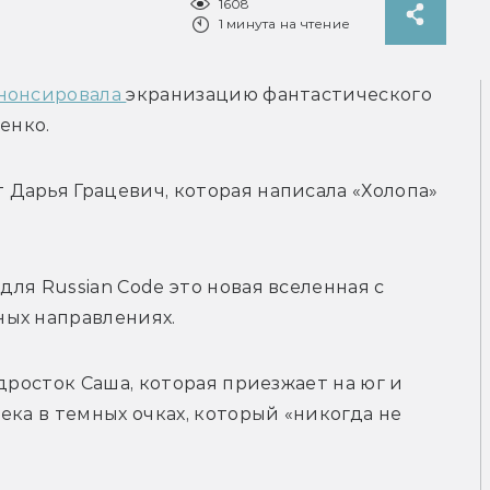
1608
1 минута на чтение
нонсировала 
экранизацию фантастического 
енко.
Дарья Грацевич, которая написала «Холопа» 
 для Russian Code
 это новая вселенная с 
ых направлениях. 
дросток Саша, которая приезжает на юг и 
ка в темных очках, который «никогда не 