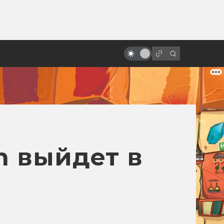
ы»:
ыло
«Братству кольца» — 20 лет! Как
открылась дверь в Средиземье
n выйдет в