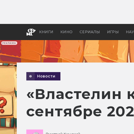
Какие
авгус
апока
детск
КНИГИ
КИНО
СЕРИАЛЫ
ИГРЫ
НА
РЕКЛАМА
Новости
«Властелин 
сентябре 202
Дмитрий Кинский