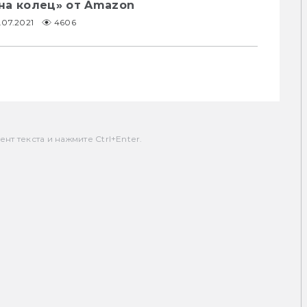
на колец» от Amazon
.07.2021
4606
т текста и нажмите Ctrl+Enter.