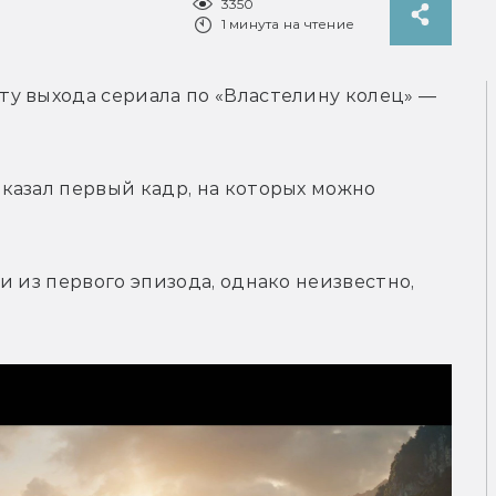
3350
1 минута на чтение
у выхода сериала по «Властелину колец» — 
азал первый кадр, на которых можно 
 из первого эпизода, однако неизвестно, 