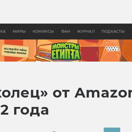
 фильмы смотреть в
Как создавались «Страшил
те 2026? В мире —
фильм, без которого не б
липсис, в России —
бы «Властелина колец»
ие комедии
УКА
МИРЫ
КОМИКСЫ
ФАН
ЖУРНАЛ
ПОДКАСТЫ
колец» от Amazo
2 года