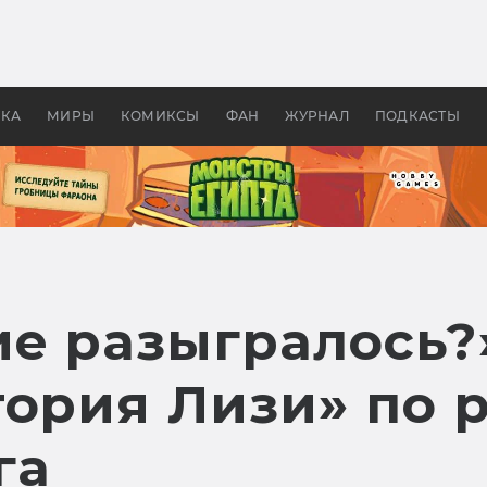
оздавались «Страшилы»:
«Одиссея» Нолана: что эт
, без которого не было
фильм сделал с Гомером и
ластелина колец»
Древней Грецией
УКА
МИРЫ
КОМИКСЫ
ФАН
ЖУРНАЛ
ПОДКАСТЫ
е разыгралось?
тория Лизи» по 
га