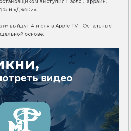
постановщиком выступил Пабло Ларраин, 
а» и «Джеки».
и» выйдут 4 июня в Apple TV+. Остальные 
едельной основе.
икни,
мотреть видео