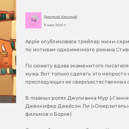
Дмитрий Кинский
11 мая 2021 г.
Apple опубликовала трейлер мини-сериа
по мотивам одноименного романа Стив
По сюжету вдова знаменитого писателя
мужа. Вот только сделать это непросто
преследующих ее сверхъестественных с
В главных ролях Джулианна Мур («Ганниба
Дженнифер Джейсон Ли («Омерзительна
фильмов о Борне).