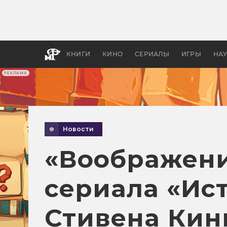
Как с
фильм
бы «В
КНИГИ
КИНО
СЕРИАЛЫ
ИГРЫ
НА
РЕКЛАМА
Новости
«Воображени
сериала «Ис
Стивена Кин