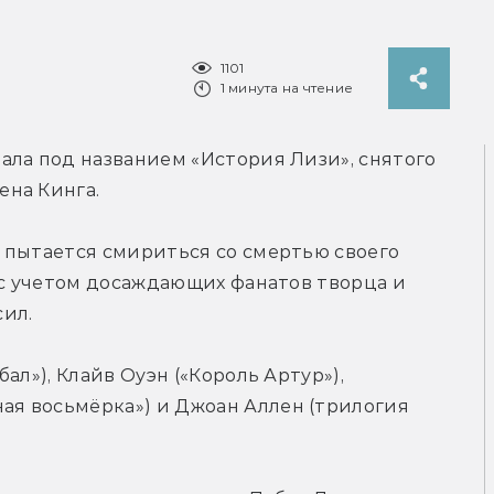
1101
1 минута на чтение
ла под названием «История Лизи», снятого 
ена Кинга.
 пытается смириться со смертью своего 
 с учетом досаждающих фанатов творца и 
ил.
л»), Клайв Оуэн («Король Артур»), 
я восьмёрка») и Джоан Аллен (трилогия 