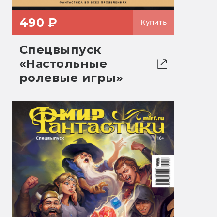
490 ₽
Купить
Спецвыпуск
«Настольные
ролевые игры»