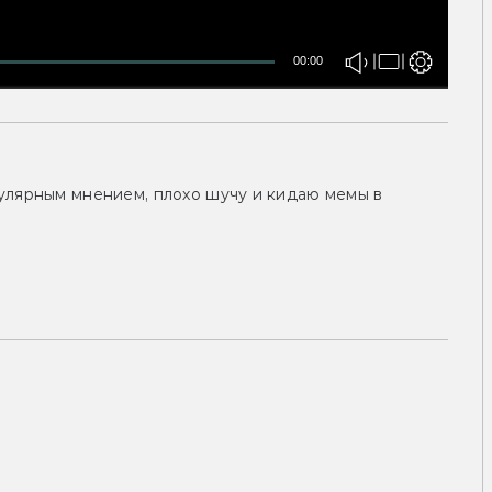
00:00
улярным мнением, плохо шучу и кидаю мемы в