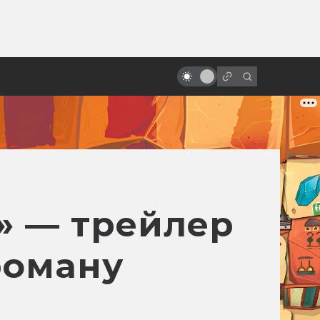
от
Сцены, которые напугали нас по-
настоящему
» — трейлер
роману