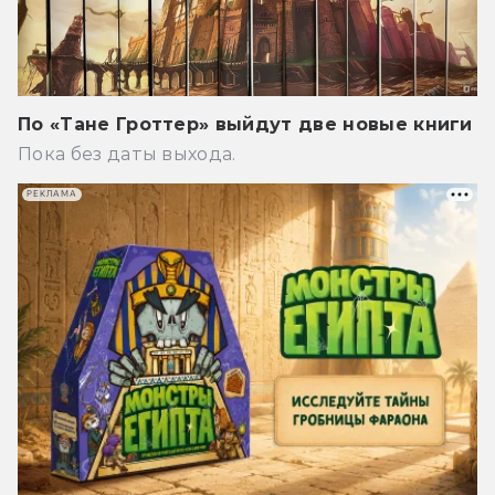
По «Тане Гроттер» выйдут две новые книги
Пока без даты выхода.
РЕКЛАМА