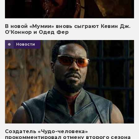
В новой «Мумии» вновь сыграют Кевин Дж.
О’Коннор и Одед Фер
Новости
Создатель «Чудо-человека»
прокомментировал отмену второго сезона